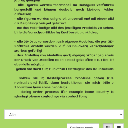
Jahren geeigent
- alle Figuren werden traditionell im Handguss-Verfahren
hergestellt und können deshalb auch kleinere Fehler
aufweisen
- alle Figuren werden entgratet, unbemalt und mit einem Bild
als Bemalungsbeispel geliefert
- um das vollständige Bild des jeweiligen Produkts zu sehen,
bitte die Vorschau-Bilder im Kaufbereich anklicken
- alle 3D-Drucke werden nach eigenen Modellen, die per 3D-
Software erstellt werden, auf 3D-Druckern verschiedener
Marken gefertigt
- das Erstellen von Modellen nach eigenen Wünschen sowie
der Druck von Modellen nach selbst gekauften STL-Files ist
ebenfalls möglich,
gehen Sie dazu zum Punkt "3D Leistungen" des Hauptmenüs
- Sollten Sie im Bestellprozess Probleme haben (z.B.
Herkuntsland fehlt), dann kontaktieren Sie mich bitte /
Should you have some problems
during order process (for example home country is
missing) please contact me via contact form
Sortieren nach