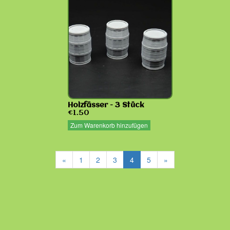
Holzfässer - 3 Stück
€1.50
Zum Warenkorb hinzufügen
«
1
2
3
4
5
»