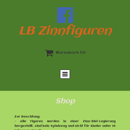

LB Zinnfiguren

Warenkorb
(0)
Shop
Zur Beachtung:
- alle Figuren werden in einer Zinn-Blei-Legierung
hergestellt, sind kein Spielzeug und nicht für Kinder unter 14