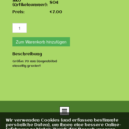
SKU
SO4
(Artikelnummer):
Preis:
€7.00
Zum Warenkorb hinzufügen
Beschreibung
Größe: 70 mm (Augenhöhe)
einseitig graviert
Wir verwenden Cookies (und erfassen bestimmte
persönliche Daten), um Ihnen eine bessere Online-
© 2021 LB Zinnfiguren