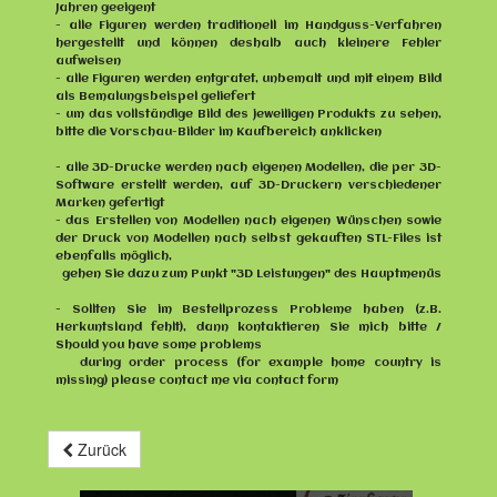
Jahren geeigent
- alle Figuren werden traditionell im Handguss-Verfahren
hergestellt und können deshalb auch kleinere Fehler
aufweisen
- alle Figuren werden entgratet, unbemalt und mit einem Bild
als Bemalungsbeispel geliefert
- um das vollständige Bild des jeweiligen Produkts zu sehen,
bitte die Vorschau-Bilder im Kaufbereich anklicken
- alle 3D-Drucke werden nach eigenen Modellen, die per 3D-
Software erstellt werden, auf 3D-Druckern verschiedener
Marken gefertigt
- das Erstellen von Modellen nach eigenen Wünschen sowie
der Druck von Modellen nach selbst gekauften STL-Files ist
ebenfalls möglich,
gehen Sie dazu zum Punkt "3D Leistungen" des Hauptmenüs
- Sollten Sie im Bestellprozess Probleme haben (z.B.
Herkuntsland fehlt), dann kontaktieren Sie mich bitte /
Should you have some problems
during order process (for example home country is
missing) please contact me via contact form
Zurück