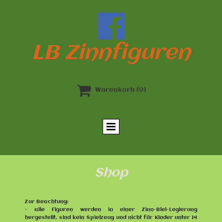

LB Zinnfiguren

Warenkorb
(0)
Shop
Zur Beachtung:
- alle Figuren werden in einer Zinn-Blei-Legierung
hergestellt, sind kein Spielzeug und nicht für Kinder unter 14